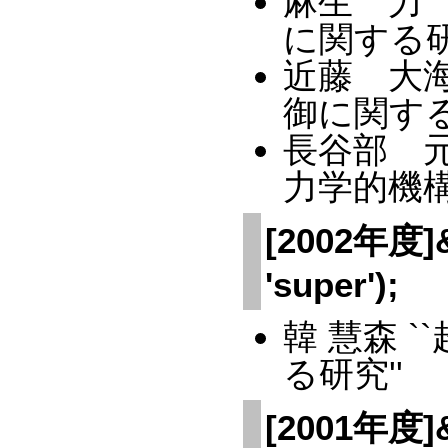
麻生 力
に関する研
近藤 大
御に関する
長谷部 
力学的機
[2002年度]&a
'super');
韓 慧森 
る研究''
[2001年度]&a