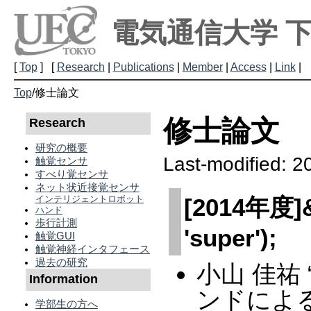
電気通信大学 
[
Top
] [
Research
|
Publications
|
Member
|
Access
|
Link
|
Top
/
修士論文
修士論文
Research
研究の概要
Last-modified: 2
触覚センサ
すべり覚センサ
ネット状近接覚センサ
インテリジェントロボット
[2014年度]&a
ハンド
歩行計測
'super');
触覚GUI
触覚神経インタフェース
過去の研究
小山 佳祐
Information
ンドによ
学部生の方へ