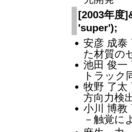
[2003年度]&a
'super');
安彦 成泰
た材質のセ
池田 俊一
トラック同
牧野 了太
方向力検出
小川 博教
－触覚によ