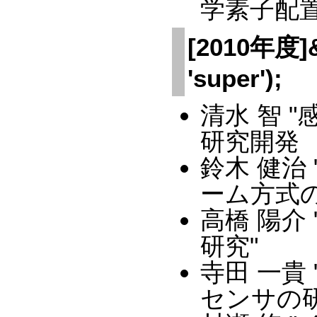
学素子配
[2010年度]&a
'super');
清水 智 
研究開発 
鈴木 健治
ーム方式の
高橋 陽介
研究"
寺田 一貴
センサの研