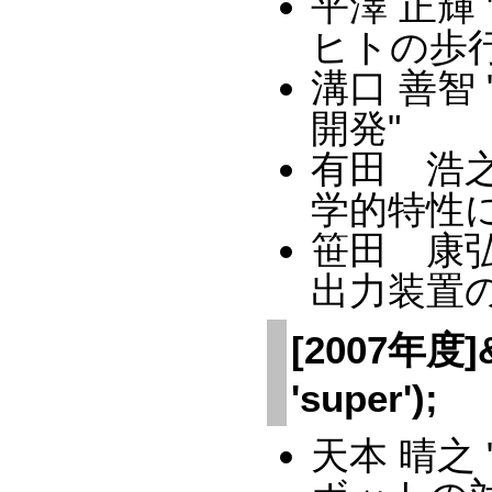
平澤 正輝
ヒトの歩行
溝口 善智
開発"
有田 浩
学的特性
笹田 康弘
出力装置の
[2007年度]&a
'super');
天本 晴之