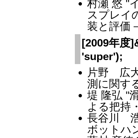
村瀬 悠 
スプレイ
装と評価－
[2009年度]&a
'super');
片野 広大
測に関する
堤 隆弘 
よる把持
長谷川 
ボットハ