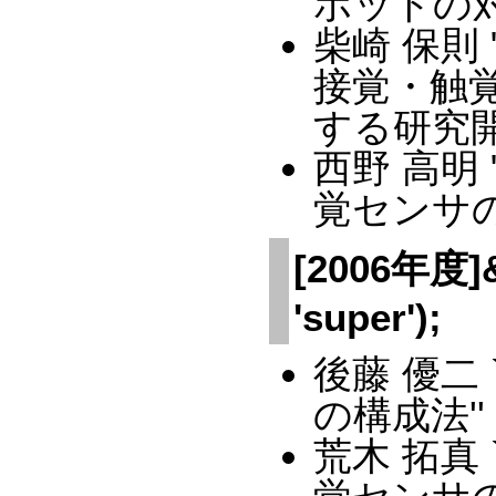
ボットの
柴崎 保則
接覚・触
する研究開
西野 高明
覚センサの
[2006年度]&a
'super');
後藤 優二
の構成法''
荒木 拓真