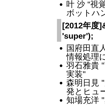
叶 沙 “
ボットハ
[2012年度]&a
'super');
国府田直
情報処理
羽石雅貴
実装"
森明日見
発とヒュ
知場充洋