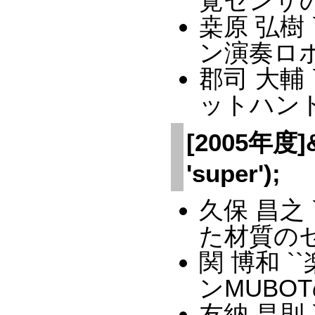
覚センサの
桒原 弘樹
ン演奏ロボ
郡司 大輔
ットハンド
[2005年度]&a
'super');
久保 昌之
た材質のセ
関 博和 
ンMUBO
友納 昌則