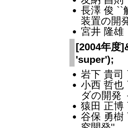
長澤 俊 
装置の開発'
宮井 隆雄
[2004年度]&a
'super');
岩下 貴司 `
小西 哲也
ダの開発 
猿田 正博
谷保 勇樹
究開発''