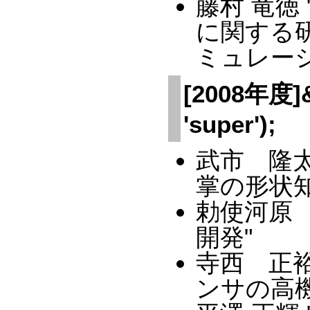
藤村 竜徳
に関する
ミュレー
[2008年度]&a
'super');
武市 隆
掌の形状
勅使河原
開発"
寺西 正
ンサの高