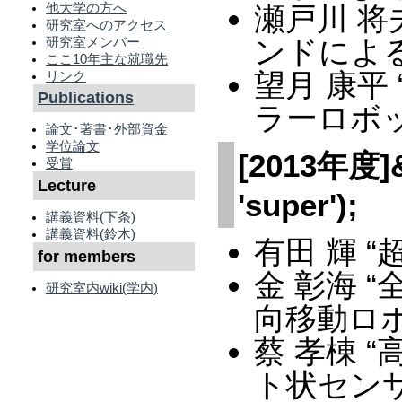
他大学の方へ
瀬戸川 将
研究室へのアクセス
研究室メンバー
ンドによ
ここ10年主な就職先
望月 康平
リンク
Publications
ラーロボ
論文･著書･外部資金
学位論文
[2013年度]&a
受賞
Lecture
'super');
講義資料(下条)
講義資料(鈴木)
有田 輝 
for members
金 彰海 
研究室内wiki(学内)
向移動ロ
蔡 孝棟 
ト状セン