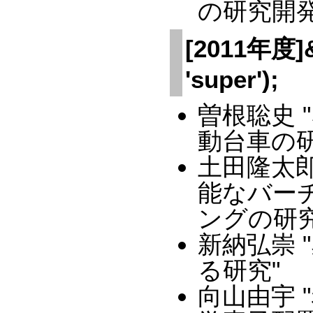
の研究開発
[2011年度]&a
'super');
曽根聡史
動台車の研
土田隆太
能なバー
ングの研究
新納弘崇
る研究"
向山由宇