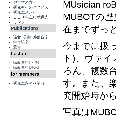
MUsicia
他大学の方へ
研究室へのアクセス
研究室メンバー
MUBOTの
ここ10年主な就職先
リンク
在までずっ
Publications
論文･著書･外部資金
学位論文
今までに扱
受賞
Lecture
ト)、ヴァ
講義資料(下条)
講義資料(鈴木)
ろん、複数台
for members
す。また、
研究室内wiki(学内)
究開始時か
写真はMUBO