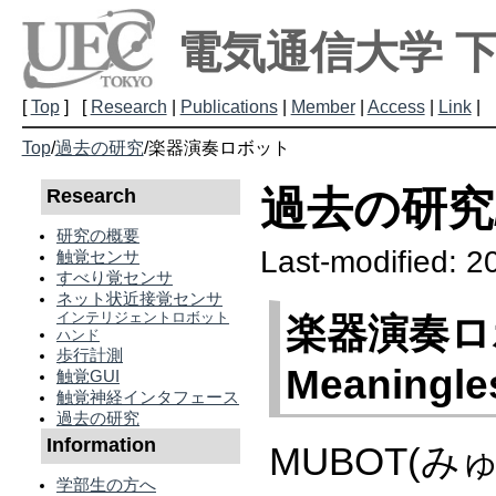
電気通信大学 
[
Top
] [
Research
|
Publications
|
Member
|
Access
|
Link
|
Top
/
過去の研究
/
楽器演奏ロボット
過去の研究
Research
研究の概要
Last-modified: 2
触覚センサ
すべり覚センサ
ネット状近接覚センサ
インテリジェントロボット
楽器演奏ロボ
ハンド
歩行計測
Meaningless
触覚GUI
触覚神経インタフェース
過去の研究
Information
MUBOT(
学部生の方へ