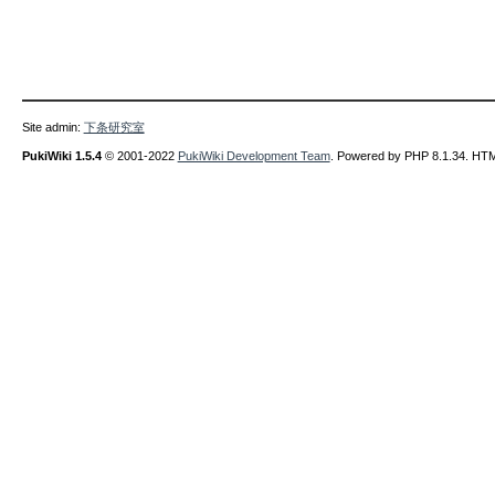
Site admin:
下条研究室
PukiWiki 1.5.4
© 2001-2022
PukiWiki Development Team
. Powered by PHP 8.1.34. HTML