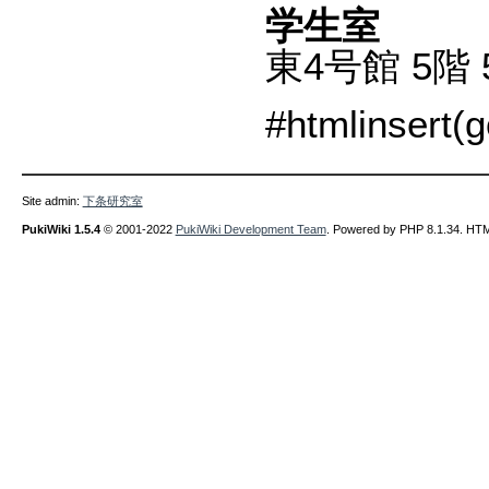
学生室
東4号館 5階 
#htmlinsert(
Site admin:
下条研究室
PukiWiki 1.5.4
© 2001-2022
PukiWiki Development Team
. Powered by PHP 8.1.34. HTML