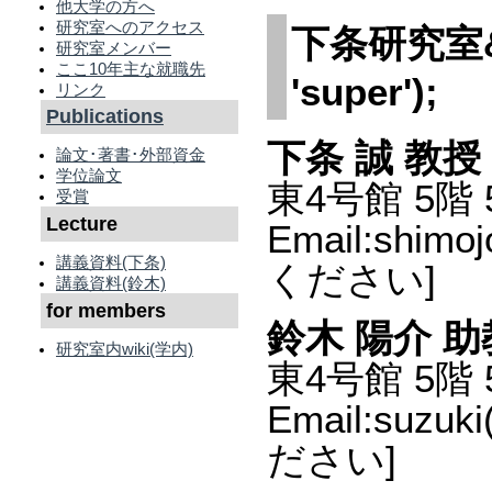
他大学の方へ
研究室へのアクセス
下条研究室&ana
研究室メンバー
ここ10年主な就職先
'super');
リンク
Publications
下条 誠 教授
論文･著書･外部資金
学位論文
東4号館 5階 
受賞
Lecture
Email:shim
講義資料(下条)
ください]
講義資料(鈴木)
for members
鈴木 陽介 助
研究室内wiki(学内)
東4号館 5階 
Email:suzu
ださい]