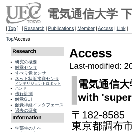
電気通信大学 
[
Top
] [
Research
|
Publications
|
Member
|
Access
|
Link
|
Top
/
Access
Access
Research
研究の概要
Last-modified: 2
触覚センサ
すべり覚センサ
ネット状近接覚センサ
電気通信大学&an
インテリジェントロボット
ハンド
歩行計測
with 'super
触覚GUI
触覚神経インタフェース
過去の研究
〒182-8585
Information
東京都調布市調
学部生の方へ