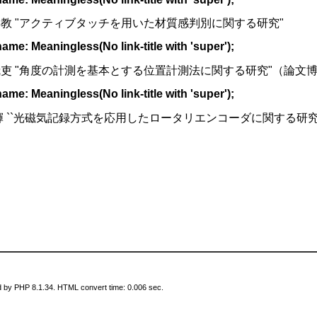
教 "アクティブタッチを用いた材質感判別に関する研究"
e: Meaningless(No link-title with 'super');
吏 "角度の計測を基本とする位置計測法に関する研究"（論文
e: Meaningless(No link-title with 'super');
輝 ``光磁気記録方式を応用したロータリエンコーダに関する研究'
 by PHP 8.1.34. HTML convert time: 0.006 sec.