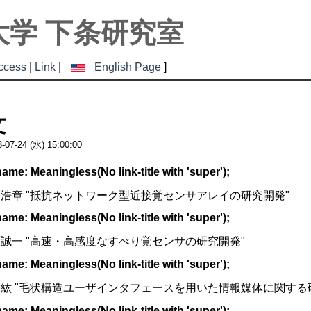
大学 下条研究室
ccess
|
Link
|
English Page
]
文
3-07-24 (水) 15:00:00
e: Meaningless(No link-title with 'super');
浩章 "抵抗ネットワーク型近接覚センサアレイの研究開発"
e: Meaningless(No link-title with 'super');
誠一 "高速・高感度なすべり覚センサの研究開発"
e: Meaningless(No link-title with 'super');
紘 "毛状構造ユーザインタフェースを用いた情報媒体に関する
e: Meaningless(No link-title with 'super');