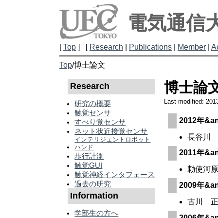
電気通信
[
Top
] [
Research
|
Publications
|
Member
|
A
Top
/
博士論文
博士論
Research
Last-modified: 201
研究の概要
触覚センサ
2012年&anam
すべり覚センサ
ネット状近接覚センサ
長谷川 
インテリジェントロボット
ハンド
2011年&anam
歩行計測
触覚GUI
勅使河原
触覚神経インタフェース
過去の研究
2009年&anam
Information
古川 正
学部生の方へ
2006年&anam