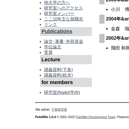
他大学の方へ
研究室へのアクセス
小川 博
研究室メンバー
ここ10年主な就職先
2004年&anam
リンク
金森 哉
Publications
2002年&anam
論文･著書･外部資金
学位論文
飛田 和
受賞
Lecture
講義資料(下条)
講義資料(鈴木)
for members
研究室内wiki(学内)
Site admin:
下条研究室
PukiWiki 1.5.4
© 2001-2022
PukiWiki Development Team
. Powered